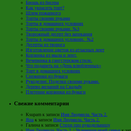
Брошь из бисера
Как украсить торт?
Шлем пожарного
Торты своими руками
Торты в домашних условиях
Торты своими руками. №3
Творожный десерт без запекания
Торты в домашних условиях. №2
Десерты из творога
Изготовление цветов из атласных лент
Корзинка из мыла и лент.
Вечеринка в гангстерском стиле.
Что подарить на «День влюбленных»
Торт в домашних условиях
Снежинки из бумаги
Рукоделие. Поделки своими руками.
Дерево желаний на Свадьбу
Плетение корзинки из бумаги
Свежие комментарии
Ksupam
к записи
Имя Людмила. Часть 2.
Яна
к записи
Имя Людмила. Часть 2.
Галина
к записи
Стихи про рукодельницу
Имя Людмила. Часть 2. | Увлечения моей семьи
к за