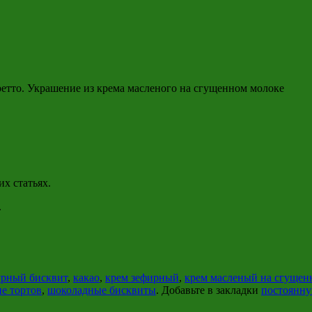
етто. Украшение из крема масленого на сгущенном молоке
х статьях.
.
рный бисквит
,
какао
,
крем зефирный
,
крем масленый на сгущен
е тортов
,
шоколадные бисквиты
. Добавьте в закладки
постоянну