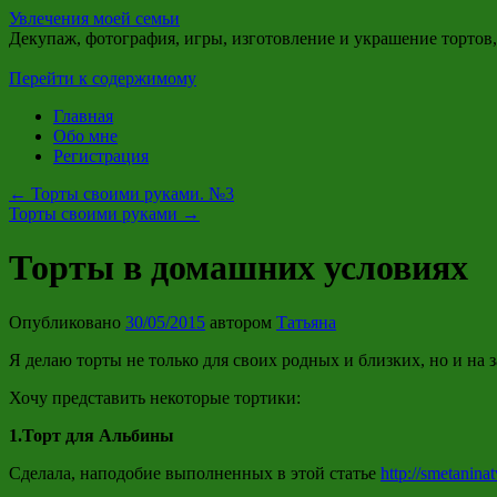
Увлечения моей семьи
Декупаж, фотография, игры, изготовление и украшение тортов
Перейти к содержимому
Главная
Обо мне
Регистрация
←
Торты своими руками. №3
Торты своими руками
→
Торты в домашних условиях
Опубликовано
30/05/2015
автором
Татьяна
Я делаю торты не только для своих родных и близких, но и на з
Хочу представить некоторые тортики:
1.Торт для Альбины
Сделала, наподобие выполненных в этой статье
http://smetanina