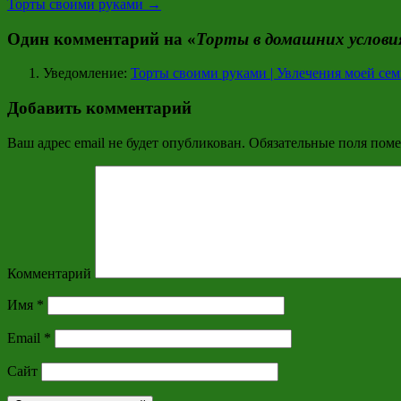
Торты своими руками
→
Один комментарий на «
Торты в домашних услови
Уведомление:
Торты своими руками | Увлечения моей сем
Добавить комментарий
Ваш адрес email не будет опубликован.
Обязательные поля пом
Комментарий
Имя
*
Email
*
Сайт