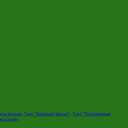
ном молоке
,
Торт "Красный бархат"
,
Торт "Пограничная
ю ссылку
.