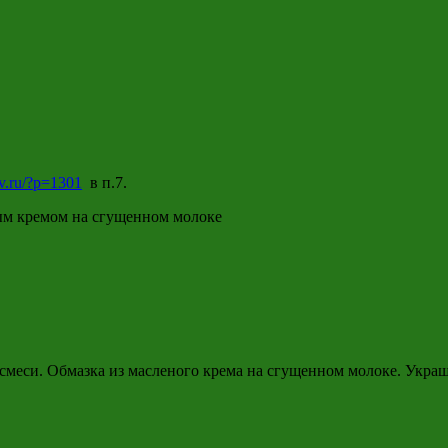
tv.ru/?p=1301
в п.7.
ым кремом на сгущенном молоке
меси. Обмазка из масленого крема на сгущенном молоке. Украш