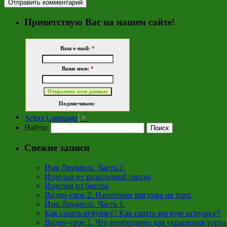
Приветствую Вас на нашем сайте!
Ваш e-mail:
*
Ваше имя:
*
Подписчиков:
Select Language
▼
Найти:
Свежие записи
Имя Людмила. Часть 2.
Изделия из эпоксидной смолы
Изделия из бисера
Видео-урок 2. Нанесение рисунка на торт.
Имя Людмила. Часть 1.
Как сшить игрушку? Как сшить мягкую игрушку?
Видео-урок 1. Что необходимо для украшения торта