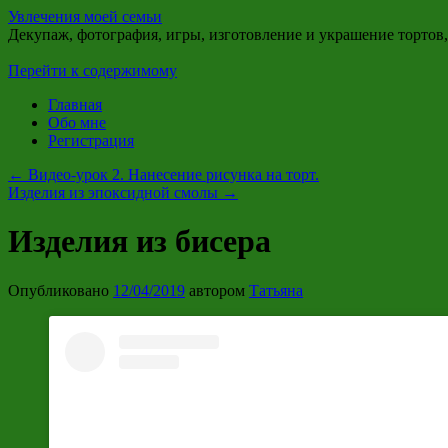
Увлечения моей семьи
Декупаж, фотография, игры, изготовление и украшение тортов
Перейти к содержимому
Главная
Обо мне
Регистрация
←
Видео-урок 2. Нанесение рисунка на торт.
Изделия из эпоксидной смолы
→
Изделия из бисера
Опубликовано
12/04/2019
автором
Татьяна