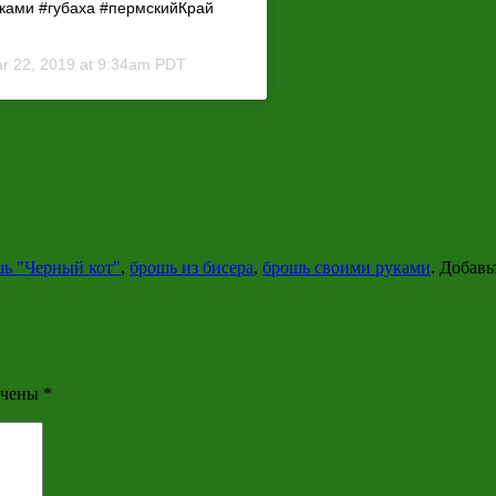
уками #губаха #пермскийКрай
r 22, 2019 at 9:34am PDT
ь "Черный кот"
,
брошь из бисера
,
брошь своими руками
. Добавь
ечены
*