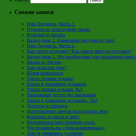
Свежие записи
Имя Людмила. Часть 2.
Изделия из эпоксидной смолы
Изделия из бисера
Видео-урок 2. Нанесение рисунка на торт.
Имя Людмила. Часть 1.
Как сшить игрушку? Как сшить мягкую игрушку?
Видео-урок 1. Что необходимо для украшения торта
Брошь из бисера
Как украсить торт?
Шлем пожарного
Торты своими руками
Торты в домашних условиях
Торты своими руками. №3
Творожный десерт без запекания
Торты в домашних условиях. №2
Десерты из творога
Изготовление цветов из атласных лент
Корзинка из мыла и лент.
Вечеринка в гангстерском стиле.
Что подарить на «День влюбленных»
Торт в домашних условиях