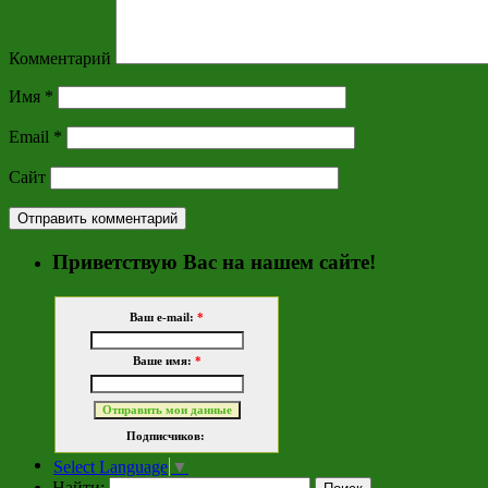
Комментарий
Имя
*
Email
*
Сайт
Приветствую Вас на нашем сайте!
Ваш e-mail:
*
Ваше имя:
*
Подписчиков:
Select Language
▼
Найти: