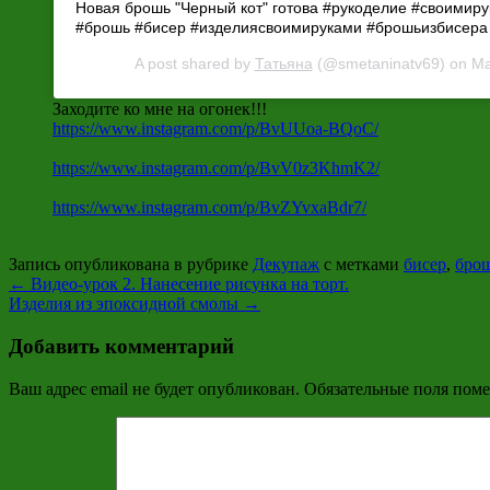
Новая брошь "Черный кот" готова #рукоделие #своимир
#брошь #бисер #изделиясвоимируками #брошьизбисера
A post shared by
Татьяна
(@smetaninatv69) on
Ma
Заходите ко мне на огонек!!!
https://www.instagram.com/p/BvUUoa-BQoC/
https://www.instagram.com/p/BvV0z3KhmK2/
https://www.instagram.com/p/BvZYvxaBdr7/
Запись опубликована в рубрике
Декупаж
с метками
бисер
,
брош
←
Видео-урок 2. Нанесение рисунка на торт.
Изделия из эпоксидной смолы
→
Добавить комментарий
Ваш адрес email не будет опубликован.
Обязательные поля пом