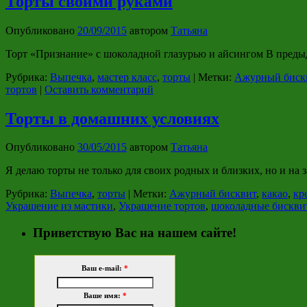
Торты своими руками
Опубликовано
20/09/2015
автором
Татьяна
Торт «Признание» с шоколадной глазурью и айсингом В предыдущ
Рубрика:
Выпечка
,
мастер класс
,
торты
|
Метки:
Ажурный биск
тортов
|
Оставить комментарий
Торты в домашних условиях
Опубликовано
30/05/2015
автором
Татьяна
Я делаю торты не только для своих родных и близких, но и на 
Рубрика:
Выпечка
,
торты
|
Метки:
Ажурный бисквит
,
какао
,
кр
Украшение из мастики
,
Украшение тортов
,
шоколадные бискви
Приветствую Вас на нашем сайте!
Ваш e-mail:
*
Ваше имя:
*