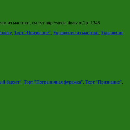
из мастики, см.тут http://smetaninatv.ru/?p=1346
молоке
,
Торт "Признание"
,
Украшение из мастики
,
Украшение
ый бархат"
,
Торт "Пограничная фуражка"
,
Торт "Признание"
,