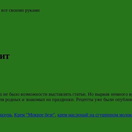
, все своими руками
ит
о не было возможности выставлять статьи. Но вырвав немного 
 для родных и знакомых на праздники. Рецепты уже были опубли
лазурь
,
Крем "Мокрое безе"
,
крем масленый на сгущенном молок