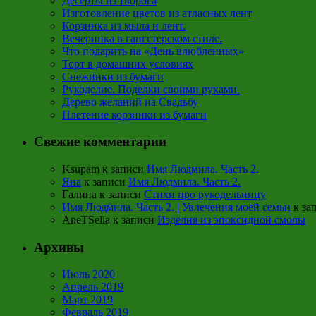
Десерты из творога
Изготовление цветов из атласных лент
Корзинка из мыла и лент.
Вечеринка в гангстерском стиле.
Что подарить на «День влюбленных»
Торт в домашних условиях
Снежинки из бумаги
Рукоделие. Поделки своими руками.
Дерево желаний на Свадьбу
Плетение корзинки из бумаги
Свежие комментарии
Ksupam
к записи
Имя Людмила. Часть 2.
Яна
к записи
Имя Людмила. Часть 2.
Галина
к записи
Стихи про рукодельницу
Имя Людмила. Часть 2. | Увлечения моей семьи
к за
AneTSella
к записи
Изделия из эпоксидной смолы
Архивы
Июль 2020
Апрель 2019
Март 2019
Февраль 2019