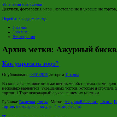
Увлечения моей семьи
Декупаж, фотография, игры, изготовление и украшение тортов
Перейти к содержимому
Главная
Обо мне
Регистрация
Архив метки:
Ажурный бискв
Как украсить торт?
Опубликовано
09/01/2019
автором
Татьяна
В связи со сложившимися жизненными обстоятельствами, долг
несколько вариантов, украшенных тортов, которые я стряпала
тортов. 1.Торт шоколадный с украшением их мастики
Рубрика:
Выпечка
,
торты
|
Метки:
Ажурный бисквит
,
айсинг
,
Г
тортов
,
шоколадная глазурь
|
4 комментария