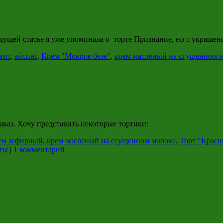
ей статье я уже упоминала о торте Признание, но с украшением 
вит
,
айсинг
,
Крем "Мокрое безе"
,
крем масленый на сгущенном 
заказ. Хочу представить некоторые тортики:
ем зефирный
,
крем масленый на сгущенном молоке
,
Торт "Красн
ты
|
1 комментарий